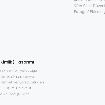
Mobil Uyumlu Resp
Web Sitesi Düzen
Fotoğraf Ekleme g
Kimlik) Tasarımı
arak yeni bir yolculuğa
 bir yüz kazandırıyor,
 hizmet veriyoruz. Sıfırdan
ik Oluşumu, Mevcut
 ve Değişiklikler