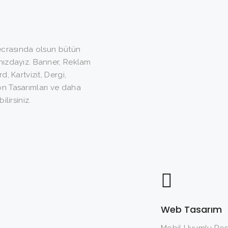
mecrasında olsun bütün
nızdayız. Banner, Reklam
d, Kartvizit, Dergi,
on Tasarımları ve daha
ilirsiniz.
PROJELERIMI BURADAN ARAYABILIRSINIZ.
Web Tasarım