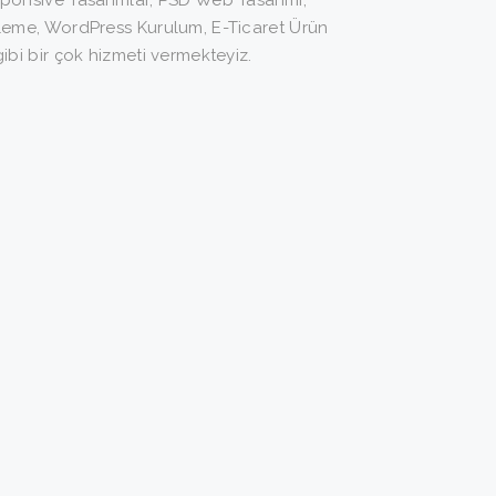
onsive Tasarımlar, PSD Web Tasarımı,
leme, WordPress Kurulum, E-Ticaret Ürün
ibi bir çok hizmeti vermekteyiz.