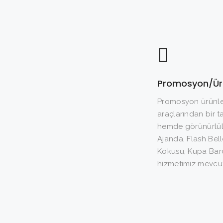
Promosyon/Ürü
Promosyon ürünler
araçlarından bir t
hemde görünürlülü
Ajanda, Flash Bell
Kokusu, Kupa Bard
hizmetimiz mevcut